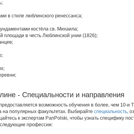
ь;
ми в стиле люблинского ренессанса;
ундаментами костёла св. Михаила;
й площади в честь Люблинской унии (1826);
анцев;
р;
х;
еревни;
лине - Специальности и направления
предоставляется возможность обучения в более, чем 10-и
а на популярных факультетах. Выбирайте
специальность
, 
айтесь к экспертам PanPolski, чтобы узнать специфику пос
 следующие профессии: