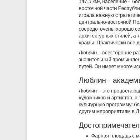
147,5 км², население - бо
восточной части Республи
играла важную стратегиче
центрально-восточной По
сосредоточены хорошо со
архитектурных стилей, а 
храмы. Практически все д
Люблин – всесторонне раз
значительный промышленн
путей. Он имеет многочис
Люблин - академ
Люблин – это процветающ
художников и артистов, а
культурную программу: бл
другим мероприятиям в Л
Достопримечател
Фарная площадь с ма