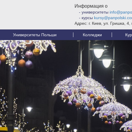
Информация о
- университеты
info@panpo
- курсы
kursy@panpolski.c
Адрес: г. Киев, ул. Гришка, 4,
Университеты Польши
Колледжи
Кур