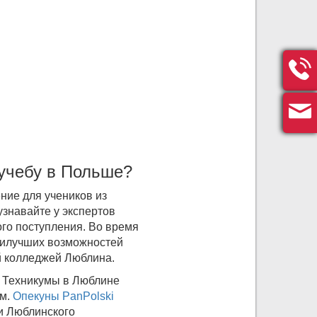
 учебу в Польше?
ние для учеников из
узнавайте у экспертов
ого поступления. Во время
аилучших возможностей
й колледжей Люблина.
е Техникумы в Люблине
ем.
Опекуны PanPolski
 и Люблинского