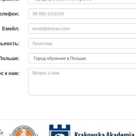
елефон:
Емейл:
ьность:
 Польше:
с к нам: