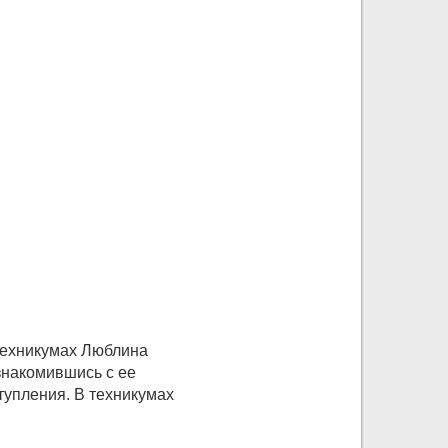
 Техникумах Люблина
ознакомившись с ее
тупления. В техникумах