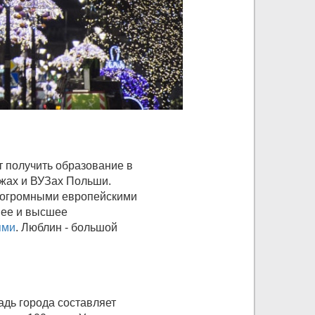
 получить образование в
джах и ВУЗах Польши.
, огромными европейскими
нее и высшее
ями
. Люблин - большой
дь города составляет