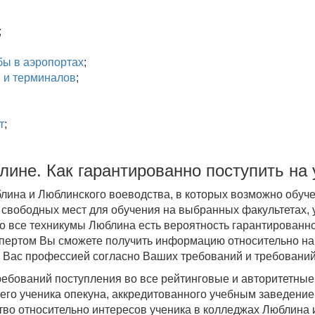
;
ы в аэропортах
;
в и терминалов
;
т
;
ине. Как гарантированно поступить на
лина и Люблинского воеводства, в которых возможно обуче
 свободных мест для обучения на выбранных факультетах, 
во все техникумы Люблина есть вероятность гарантированн
спертом Вы сможете получить информацию относительно н
Вас профессией согласно Ваших требований и требовани
ребований поступления во все рейтинговые и авторитетны
щего ученика опекуна, аккредитованного учебным заведени
тво относительно интересов ученика в колледжах Люблина