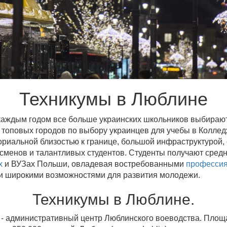
Техникумы в Люблине
каждым годом все больше украинских школьников выбирают
з топовых городов по выбору украинцев для учебы в Колле
ориальной близостью к границе, большой инфраструктурой
сменов и талантливых студентов. Студенты получают сред
х
и ВУЗах Польши, овладевая востребованными
професси
й и широкими возможностями для развития молодежи.
Техникумы в Люблине.
- административный центр Люблинского воеводства. Площа