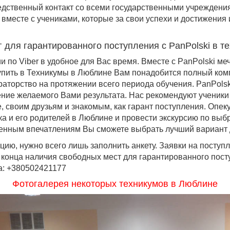
едственный контакт со всеми государственными учреждения
вместе с учениками, которые за свои успехи и достижения
 для гарантированного поступления с PanPolski в 
 по Viber в удобное для Вас время. Вместе с PanPolski ме
пить в Техникумы в Люблине Вам понадобится полный комп
раторство на протяжении всего периода обучения. PanPolsk
ние желаемого Вами результата. Нас рекомендуют ученики 
, своим друзьям и знакомым, как гарант поступления. Опек
ка и его родителей в Люблине и провести экскурсию по выб
енным впечатлениям Вы сможете выбрать лучший вариант 
цию, нужно всего лишь заполнить анкету. Заявки на поступ
конца наличия свободных мест для гарантированного пост
а: +380502421177
Фотогалерея некоторых техникумов в Люблине