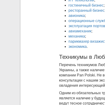
ИТ технологии
;
гостиничный бизнес
;
ресторанный бизнес
авионика
;
операционные служб
эксплуатация порто
авиамеханик
;
механика
;
парикмахер визажис
экономика
.
Техникумы в Любл
Перечень техникумов Люб
Украины, а также наличие
компании Pan Polski. Не 
консультации с нашим эк
овладения интересующей 
Одним из обязательных т
является наличие у буду
ведут тесное сотрудничес