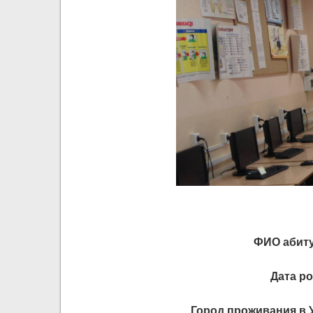
ФИО абиту
Дата р
Город проживания в 