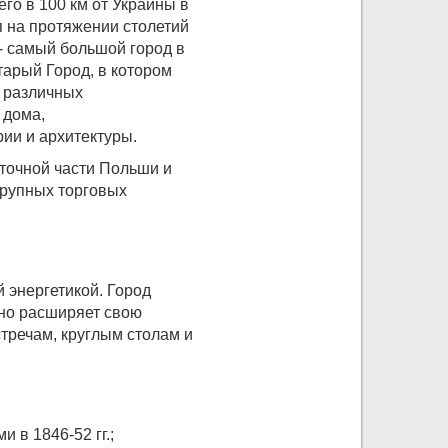
его в 100 км от Украины в
я на протяжении столетий
- самый большой город в
арый Город, в котором
 различных
 дома,
ии и архитектуры.
сточной части Польши и
крупных торговых
 энергетикой. Город
нно расширяет свою
тречам, круглым столам и
 в 1846-52 гг.;