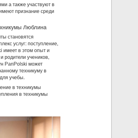
ми а также участвуют в
 имеют признание среди
техникумы Люблина
чты становятся
лекс услуг: поступление,
i имеет в этом опыт и
и родители учеников,
ун PanPolski может
ранному техникуму в
для учебы.
ление в техникумы
упления в техникумы