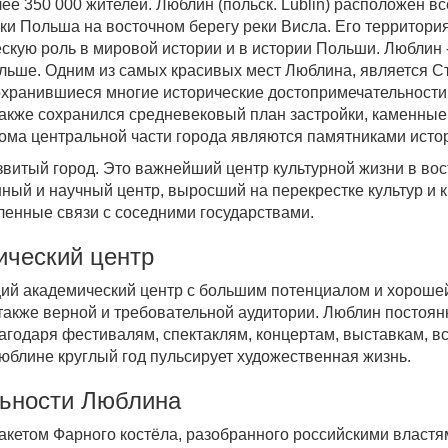
лее 350 000 жителей. Люблин (польск. Lublin) расположен вс
ки Польша на восточном берегу реки Висла. Его территори
скую роль в мировой истории и в истории Польши. Люблин 
льше. Одним из самых красивых мест Люблина, является Ст
хранившиеся многие исторические достопримечательности
также сохранился средневековый план застройки, каменные
ома центральной части города являются памятниками истор
витый город. Это важнейший центр культурной жизни в во
ый и научный центр, выросший на перекрестке культур и 
ленные связи с соседними государствами.
ический центр
ий академический центр с большим потенциалом и хорошей
 также верной и требовательной аудитории. Люблин постоя
агодаря фестивалям, спектаклям, концертам, выставкам, вс
юблине круглый год пульсирует художественная жизнь.
ьности Люблина
кетом Фарного костёла, разобранного российскими властями