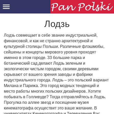
Toggle
navigation
Лодзь
Лодзь совмещает в себе звание индустриальной,
финансовой, и как не странно архитектурной и
культурной столицы Польши. Различные флэшмобы,
сейшены и концерты мирового уровня проходят
именно в этом городе. 33 большие парка и
ботанический сад делают Лодзь зеленым и
экологически чистым городом, своими деревьями
скрывают от вашего зрения заводы и фабрики
индустриального города. Лодзь – это польский вариант
Милана и Парижа. Это город модных тенденций и
место работы многих польских дизайнеров. Хотите
побывать в Голливуде? Тогда отправляйтесь в Лодзь.
Прогулка по аллее звезд и посещение музея
кинематографа осуществит это ваше желание. В
университетах Кинематографа и Телевидения Вас